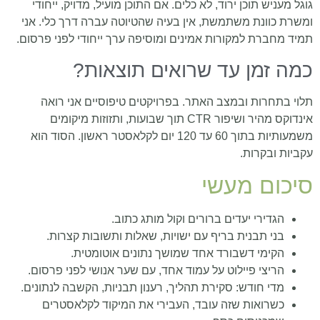
גוגל מעניש תוכן ירוד, לא כלים. אם התוכן מועיל, מדויק, ייחודי
ומשרת כוונת משתמשת, אין בעיה שהטיוטה עברה דרך כלי. אני
תמיד מחברת למקורות אמינים ומוסיפה ערך ייחודי לפני פרסום.
כמה זמן עד שרואים תוצאות?
תלוי בתחרות ובמצב האתר. בפרויקטים טיפוסיים אני רואה
אינדוקס מהיר ושיפור CTR תוך שבועות, ותזוזות מיקומים
משמעותיות בתוך 60 עד 120 יום לקלאסטר ראשון. הסוד הוא
עקביות ובקרות.
סיכום מעשי
הגדירי יעדים ברורים וקול מותג כתוב.
בני תבנית בריף עם ישויות, שאלות ותשובות קצרות.
הקימי דשבורד אחד שמושך נתונים אוטומטית.
הריצי פיילוט על עמוד אחד, עם שער אנושי לפני פרסום.
מדי חודש: סקירת תהליך, רענון תבניות, הקשבה לנתונים.
כשרואות שזה עובד, העבירי את המיקוד לקלאסטרים