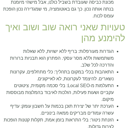
מכונת כביסה שעובדת בשביל כולנו, אבל מישהי מיומנת
בנתה אותה נכון. כך גם באוטומציה, מי שמגדירה נכון הופכת
עומס לכוח.
טעויות שאני רואה שוב ושוב ואיך
להימנע מהן
הגדרות מעורפלות: בריף ללא ישויות, ללא שאלות
משתמשות וללא מסר עסקי. הפתרון הוא תבניות ברורות
והדרכה לכל שלב.
התאהבות בכלי במקום בתהליך: כלי מתחלפים, עקרונות
נשארים. להיצמד לעקרונות, לא לאייקונים.
התעלמות מ‑Local SEO: בלי סכמה מקומית, ציטוטים
עקביים ושעות פעילות, הולכות לאיבוד בהמלצות מבוססות
מיקום.
הערכת יתר של יצירת תוכן בכמות על חשבון עומק: עדיף
עשרה עמודים מבריקים ממאה בינוניים.
הזנחת ניטור: בלי התראות בזמן אמת, תקלות קטנות הופכות
לצרות גדולות.