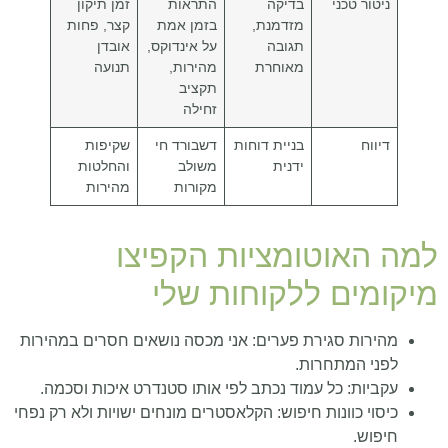
ניטור טכני
בדיקה
התראות
זמן תיקון
מזדמנת,
בזמן אמת
קצר, פחות
תגובה
על אינדוקס,
אובדן
מאוחרת
מהירות,
תנועה
תקציב
זחילה
דיווח
בניית דוחות
דשבורד חי
שקיפות
ידנית
משולב
והחלטות
מקורות
מהירות
למה האוטומציות הקפיצו
מיקומים ללקוחות שלי
מהירות סגירת פערים: אני מכסה נושאים חסרים במהירות
לפני המתחרות.
עקביות: כל עמוד נכתב לפי אותו סטנדרט איכות וסכמה.
כיסוי כוונות חיפוש: הקלאסטרים מונחים ישויות ולא רק נפחי
חיפוש.