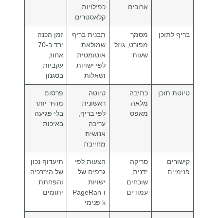
ארוכים
כפילויות,
קלאסטרים
בריף לתוכן
מסמך
תבנית בריף
זמן הכנה
מפורט, גוזל
שמולאת
ירד ב‑70
שעות
אוטומטית
אחוז,
לפי ישויות
עקביות
ושאלות
בסגנון
טיוטת תוכן
כתיבה
טיוטה
פרסום
מלאה
ראשונית
מהיר יותר
מאפס
לפי בריף,
בלי פגיעה
עריכה
באיכות
אנושית
מחייבת
קישורים
סריקה
הצעות לפי
תיעדוף נכון
פנימיים
ידנית,
גרפים של
של היררכיה
שוכחים
ישויות
והפחתת
עמודים
ו‑PageRan
יתומים
k פנימי