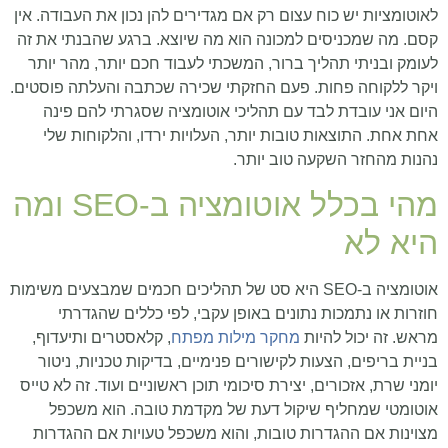
לאוטומציות יש כוח עצום רק אם מגדירים להן נכון את העבודה. אין
קסם. מה שמכניסים למכונה הוא מה שיוצא. ברגע שהבנתי את זה
לעומק ובניתי תהליך ברור, המשכתי לעבוד חכם יותר, מהר יותר
ויקר ללקוחה פחות. פעם החזקתי שכירה שכתבה והעלתה פוסטים.
היום אני עובדת לבד עם תהליכי אוטומציה שסגרתי להם פינה
אחת אחת. התוצאות טובות יותר, העלויות ירדו, והלקוחות שלי
נהנות מהחזר השקעה טוב יותר.
מהי בכלל אוטומציה ב‑SEO ומה
היא לא
אוטומציה ב‑SEO היא סט של תהליכים חכמים שמבצעים משימות
חוזרות או נתמכות נתונים באופן עקבי, לפי כללים שהגדרתי
מראש. זה יכול להיות
מחקר מילות מפתח
, קלאסטרים ותיעדוף,
בניית בריפים, הצעות לקישורים פנימיים, בדיקות טכניות, ניטור
יומני שרת, אזכורים, יצירת סיכומי תוכן ראשוניים ועוד. זה לא טייס
אוטומטי שמחליף שיקול דעת של מקדמת טובה. הוא משכפל
מצוינות אם ההגדרות טובות, והוא משכפל טעויות אם ההגדרות