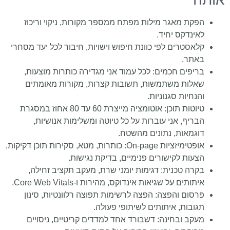
הפקת מאגר מילות מפתח ממספר מקורות, ניקוי וריכוז
לאינדקס יחיד.
קלאסטרים לפי כוונת חיפוש וישויות, חיבור לכל יעד מסחרי
באתר.
בריפים חכמים: לכל עמוד אני מגדירה כותרות מוצעות,
שאלות משתמשות, תשובות קצרות, מקורות מאומתים
והנחיות סגנוניות.
טיוטות תוכן: אוטומציה מייצרת 60 עד 80 אחוז במסגרת
הבריף, אני עוברות על כל טיוטה ומשלימות אנושיות,
דוגמאות, נתונים מהשטח.
אופטימיזציות On‑page: כותרות, מטא, סקירות תוכן דקיקות,
הצעות לקישורים פנימיים, בדיקת נגישות.
בקרה טכנית: דגימות יומני שרת, מעקב תקציב זחילה,
איתותים על שגיאות אינדוקס, מהירות ו‑Core Web Vitals.
פרסום והפצה: הפצה לרשימות תפוצה רלוונטיות, סינון
תגובות, איתותים לשיתופי פעולה.
מעקב ובחינה: דשבורד אחד למדדים קריטיים, ניסויים