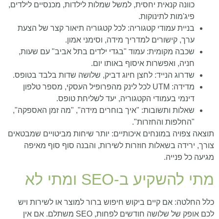
כוונה קנאית יחסית, למשל שמלות לילדות, מכנסיים לילדים,
פיג'מות לתינוקות.
בניית עמודי קטגוריה: לכל קטגוריה תיאור קצר של הצעת
ערך, קישורים למדריך מידה, וסימני אמון.
שכבה מקומית: עמוד "בגדי ילדים בתל אביב" עם שעות,
חניה, ואפשרות איסוף באותו יום.
שדרוג הנייד: לחצן חיוג דביק, שלושה שדות בלבד בטופס.
מדידה: UTM לכל לינק מהפרופיל העסקי, מספר טלפון
דינמי בעמודי הקטגוריה, יעד לשליחת טופס.
שאלות ותשובות: "איך בוחרים מידה", "מה זמן האספקה",
"החלפות והחזרות".
תוצאה צפויה במונחים איכותיים: יותר שיחות מביטויים שמבטאים
צורך, ירידה בשאלות חוזרות לשירות, והבנה סוף סוף מאיפה
מגיעה כל פנייה.
מתי להשקיע ב-SEO ומתי לא
כלל החלטה: אם קיים ביקוש חיפוש ברור למוצר או לשירות ויש
לכם אופק של שלושה חודשים לפחות, SEO משתלם. אם אין