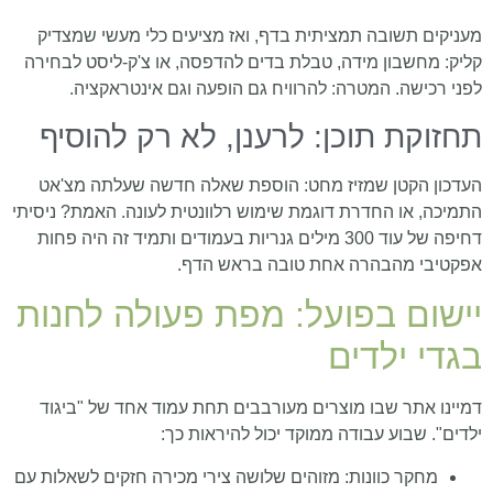
מעניקים תשובה תמציתית בדף, ואז מציעים כלי מעשי שמצדיק
קליק: מחשבון מידה, טבלת בדים להדפסה, או צ'ק-ליסט לבחירה
לפני רכישה. המטרה: להרוויח גם הופעה וגם אינטראקציה.
תחזוקת תוכן: לרענן, לא רק להוסיף
העדכון הקטן שמזיז מחט: הוספת שאלה חדשה שעלתה מצ'אט
התמיכה, או החדרת דוגמת שימוש רלוונטית לעונה. האמת? ניסיתי
דחיפה של עוד 300 מילים גנריות בעמודים ותמיד זה היה פחות
אפקטיבי מהבהרה אחת טובה בראש הדף.
יישום בפועל: מפת פעולה לחנות
בגדי ילדים
דמיינו אתר שבו מוצרים מעורבבים תחת עמוד אחד של "ביגוד
ילדים". שבוע עבודה ממוקד יכול להיראות כך:
מחקר כוונות: מזוהים שלושה צירי מכירה חזקים לשאלות עם