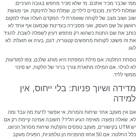
ממי שכבר מכיר אתכם. מי שלא מכיר מחפש בגובה העיניים:
שמלות לילדות, מכנסיים לילדים, שמלת טול לתינוקת. אני פוגשת
שוב ושוב מצב של לקוחה שאומרת לי: המקדם העלה אותי למקום
ראשון על שם העסק, ואני מסבירה בעדינות שכמעט אף אחד לא
כותב את שם החנות כשהוא רק מחפש רעיון לשמלה לשבת. להגיד
את זה פשוט: לקוחות מחפשים קטגוריה, דגם, בעיה או תועלת. לא
לוגו.
נוסחת החלטה: אם מילת המפתח היא מותג שלכם, צפו למודעות,
לא לגילוי. אם המילה מתארת צורך ברור של הלקוח, יש סיכוי
ממשי לליד.
מדידה ושיוך פניות: בלי ייחוס, אין
למידה
אם אין מעקב אחר שיחות והמרות, אי אפשר לדעת מה עבד ומה
לא. שאלה נפוצה: מאיפה הגיע הליד? תשובה אמינה קיימת רק אם
יש UTM בקישורים, מעקב טפסים והקלטת שיחות מסרגל הניווט.
כלל החלטה: אם 50 אחוז מהפניות הן טלפוניות, הפעילו מעקב