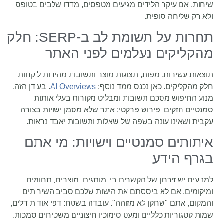
שיחות. אם עיקר הלידים מגיעים מטפסים, מדדו שלבים בטופס
ולא רק שליחה סופית.
תחרות על תשומת לב ב-SERP: חלק
מהקליקים נעלמים לפני האתר
תוצאות עשירות, מפות, תצוגות מוצר ותשובות מהירות לוקחות
חלק מהקליקים. כאן נכנס ממד נוסף:
AI Overviews
. בעידן הזה,
מנוע החיפוש מסכם תשובות ומבליט מקורות בעלי אותות
סמנטיים חזקים. פירוש פרקטי: אתר שלא מסמן ישויות בצורה
עקבית ושאינו עונה בשפה של שאלות ותשובות יאבד נראות.
איתותים סמנטיים וישויות: מי אתם
בגרף הידע
למנועים יש זיכרון של הקשרים בין מותגים, מוצרים, תחומים
ומיקומים. אם לא ביססתם את הישות שלכם סביב השירותים
והמקום, אתם "שחקן לא מזוהה". עובדה בשטח: דפי אודות דלים,
שמות קטגוריות כלליים ומעט סימוכין חיצוניים משטיחים סמכות.