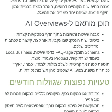
שאלה קלאסית: פרופיל עסק עדיף על אתר? תשובה: הפרופיל
מנצח בחיפושים מקומיים דחופים, האתר מנצח בבניית אמון
והיקף הזמנה. שניהם יחד סוגרים את המעגל.
תוכן מותאם ל-AI Overviews
מבנה שאלות ותשובות בתוך הדף בפסקאות קצרות.
ביסוס ישות העסק: שם עקבי, תיאור קצר, קישורים לכתבות
ומדריכים שלכם.
Schema תומך: FAQPage בדפי שאלות, LocalBusiness
בעמוד יצירת קשר, Product בעמודי מוצר.
תוספת קטנה אך קריטית: לשלב מילות "למה", "כמה", "איך"
ככותרות משנה. מנועי AI שולפים מהן תשובות נקודתיות.
טעויות נפוצות שגוזלות חודשים
מדידת אגו במקום כסף: מיקומים כלליים במקום המרות לפי
סוג פנייה.
התעקשות על מיתוג במקום צורך: אופטימיזציה לשם העסק
במקום למילות תועלת.