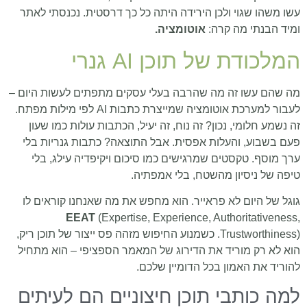
עשו משהו שגוי ולכן הירידה היתה כל כך דרסטית. נכנסתי לאתר
ומיד הבנתי מה קרה:
אוטומציה.
המלכודת של תוכן AI גנרי
מה שהם עשו זה מה שהרבה בעלי עסקים מתפתים לעשות היום –
לעבור למערכת אוטומציה שמייצרת כתבות AI לפי מילות מפתח.
זה נשמע חלומי, נכון? זה נוח, זה יעיל, הכתבות עולות כמו שעון
פעם בשבוע, והעלות אפסית. אבל התוצאה? כתבות גנריות בלי
ערך מוסף. טקסטים שמרגישים כמו סיכום ויקיפדיה עילג, בלי
טיפה של ניסיון מהשטח, בלי אמפתיה.
גוגל של היום לא פראייר. הוא מחפש את מה שאנחנו קוראים לו
EEAT
(Expertise, Experience, Authoritativeness,
Trustworthiness). כשמנוע החיפוש מזהה פס ייצור של תוכן ריק,
הוא לא רק מוריד את הדירוג של המאמר הספציפי – הוא מתחיל
להוריד את האמון בכל הדומיין שלכם.
למה כותבי תוכן חיצוניים הם לעיתים