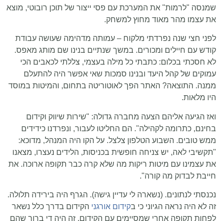
שמנסה "לרמות" את המערכת עם פסי ייצור של תוכן רובוטי, מוצא
את עצמו מהר מאוד מחוץ למשחק.
לפני חצי שנה נפרדתי מלקוח – עמותה מדהימה שעושה עבודת
קודש עם חיילים ומכורים. במשך שנתיים בנינו שם מותג מאפס.
לא חסכתי בכלום: כתבתי כל מילה בעצמי, צללתי לכאבים הכי
עמוקים של קהל היעד ובנינו סמכות שאי אפשר היה להתעלם
ממנה. התוצאה? האתר הפך לאוטוריטה בתחום, והמיטות במוסד
היו מלאות.
ואז הגיעה אליהם הצעה מחברה גדולה: "שירות שיווק וקידום
בחינם, כתרומה לקהילה". הם החליטו לעבור, ונפרדנו כידידים
ממש טובים. השבוע הטלפון צלצל. על הקו היה המנהל, מדוכא:
"תקשיבי לאה, יש צניחה חופשית בכניסות, הלידים נעצרו, מצאנו
את עצמינו עם מיטות ריקות מה שלא קרה כבר תקופה ארוכה. את
חייבת לבדוק מה קורה".
נכנסתי לנתונים. (נשארה לי עדיין גישה). הגרף היה בירידה תלולה.
זה לא היה נראה הגיוני כי ב
קידום אורגני
הקידום בדרך כלל נשאר
לפחות תקופה אחרי שמסיימים עם הקידום, זה היה די ברור שהם