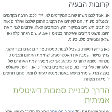
קרובות הבעיה
אני אגיד לכם משהו שרוב המקדמים לא יגידו לכם: הרבה מקדמים
"מעגלים פינות". הם לוקחים את תקציב התוכן שלכם ושולחים אותו
לכותבים חיצוניים במיקורי חוץ. הכותבים האלו, שרוצים לגמור את
היום, פשוט מריצים שאילתה בצ'אט GPT, עושים הגהה קלה (או
שלא) ומגישים פלט בינוני.
כאן בדיוק הטעות. בשביל לבנות סמכות, צריך בן אדם בצד השני.
צריך מישהו שמבין את האסטרטגיה, שחי את התחום ומכניס טון,
נוכחות ונשמה לתוך כל פסקה. אני לא מפקירה את האתרים של
הלקוחות שלי בידי בוטים או כותבים בשקל, כי אני יודעת שהגולש
בקצה מרגיש מתי מישהו באמת מנסה לעזור לו ומתי סתם דוחפים
לו מילות מפתח.
הדרך לבניית סמכות דיגיטלית
אמיתית
אז איך עושים את זה?
איך בונים אתר
שלא רק מדורג ראשון, אלא