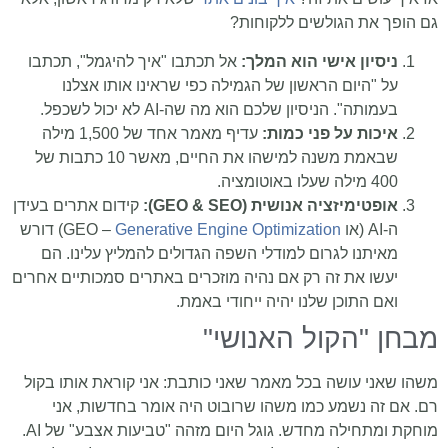
גם הופך את הגולשים ללקוחות?
ניסיון אישי הוא המלך:
אל תכתבו "איך להיגמל", תכתבו
על "היום הראשון של הגמילה כפי שראינו אותו אצלנו
בעמותה". הניסיון שלכם הוא מה שה-AI לא יכול לשכפל.
איכות על פני כמות:
עדיף מאמר אחד של 1,500 מילה
שבאמת משנה למישהו את החיים, מאשר 10 כתבות של
400 מילה שעלו באוטומציה.
אופטימיזציה אנושית (GEO & SEO):
קידום אתרים בעידן
ה-AI (או GEO –
Generative Engine Optimization
) דורש
מאיתנו לגרום למודלי השפה הגדולים להמליץ עלינו. הם
יעשו את זה רק אם נהיה מוזכרים באתרים סמכותיים אחרים
ואם התוכן שלנו יהיה ייחודי באמת.
מבחן "הקול האנושי"
משהו שאני עושה בכל מאמר שאני כותבת: אני קוראת אותו בקול
רם. אם זה נשמע כמו משהו שרובוט היה אומר בחדשות, אני
מוחקת ומתחילה מחדש. גוגל היום מזהה "טביעות אצבע" של AI.