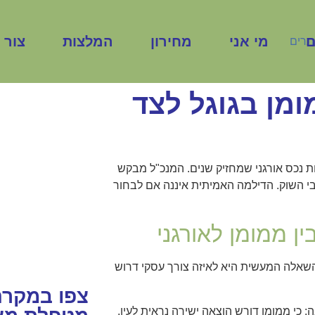
ם
מי אני
מחירון
המלצות
צור 
ומן בגוגל לצד
בעל או ב
ות נכס אורגני שמחזיק שנים. המנכ"ל מבקש
מעוניינים במ
קוש בוער ברחבי השוק. הדילמה האמיתית איננה אם לבחור
את העסק שלכ
התקשרו עכ
ן ממומן לאורגני
 ב‑SEO האמון נבנה מצטבר. השאלה המעשית היא לאיזה צורך עסקי דרוש
צפו במקרה
 כי ממומן דורש הוצאה ישירה נראית לעין,