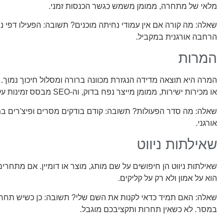
מלאי של מתחרה, ממומן משמש כגשר הכנסות זמני.
שאלה: מה קורה אם אין עמודי נחיתה מוכנים? תשובה: הפעילו דפי נח
הרחבה אורגנית במקביל.
המרות
המרה היא תוצאה מדידה הנגזרת מכוונה ברורה ומסלול חיכוך נמוך.
או מכירות ישירות, ממומן מייצר נפח בדוק, וה‑SEO מבסס זמינות עקבית לאורך זמן.
שאלה: מה סדר הפעולות? תשובה: קודם בודקים מסרים ופיצ'רים בממ
אורגני.
שאילתות ניווט
שאילתות ניווט הן חיפושים על שם מותג, מוצר או דומיין. אם מתח
הוא על אמון ולא רק על קליקים.
שאלה: האם תמיד כדאי לקנות את השם שלי? תשובה: כן כשיש תחר
במסר. לא כשאין תחרות ותקציבכם מוגבל.