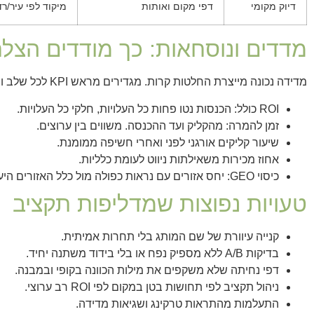
דיוק מקומי
דפי מקום ואותות
מיקוד לפי עיר/רד
מדדים ונוסחאות: כך מודדים הצל
מדידה נכונה מייצרת החלטות קרות. מגדירים מראש KPI לכל שלב ומפרידים בין תקופות למידה לתקופות ניצול.
ROI כולל: הכנסות נטו פחות כל העלויות, חלקי כל העלויות.
זמן להמרה: מהקליק ועד ההכנסה. משווים בין ערוצים.
שיעור קליקים אורגני לפני ואחרי חשיפה ממומנת.
אחוז מכירות משאילתות ניווט לעומת כלליות.
כיסוי GEO: יחס אזורים עם נראות כפולה מול כלל האזורים היעדיים.
טעויות נפוצות שמדליפות תקציב
קנייה עיוורת של שם המותג בלי תחרות אמיתית.
בדיקות A/B ללא מספיק נפח או בלי בידוד משתנה יחיד.
דפי נחיתה שלא משקפים את מילות הכוונה בקופי ובמבנה.
ניהול תקציב לפי תחושות בטן במקום לפי ROI רב ערוצי.
התעלמות מהתראות טרקינג ושגיאות מדידה.