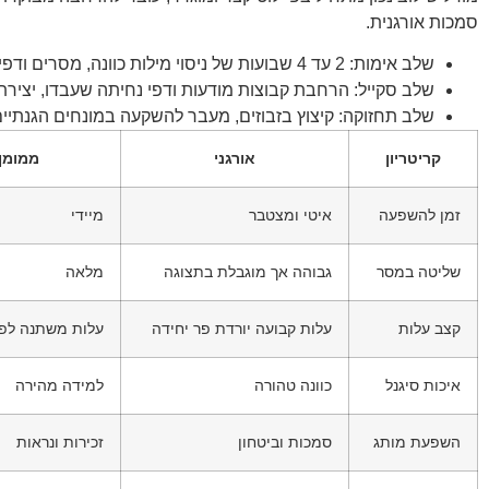
סמכות אורגנית.
שלב אימות: 2 עד 4 שבועות של ניסוי מילות כוונה, מסרים ודפים. יעד: זיהוי מה עובד.
שלב סקייל: הרחבת קבוצות מודעות ודפי נחיתה שעבדו, יצירת
שלב תחזוקה: קיצוץ בזבוזים, מעבר להשקעה במונחים הגנתיים
קריטריון
אורגני
ממומן
זמן להשפעה
איטי ומצטבר
מיידי
שליטה במסר
גבוהה אך מוגבלת בתצוגה
מלאה
קצב עלות
עלות קבועה יורדת פר יחידה
עלות משתנה לפי
איכות סיגנל
כוונה טהורה
למידה מהירה
השפעת מותג
סמכות וביטחון
זכירות ונראות