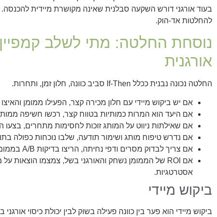
בעוד אורגני דורש השקעה סבלנית שאינה מקושרת מיידית להכנסה.
להחלטות אד‑הוק.
נוסחת החלטה: מתי לשלב קמפיין
אורגנית
החלטה נכונה נבנית ככלל If‑Then סביב כוונה, חלון זמן, ותחרות.
אם יש ביקוש מיידי עם חלון מכירה קצר, הפעילו ממומן והאיצו 
אם היעד הוא המרות כמותיות בטווח קצר, רכשו חשיפה ממותגת
אם שאילתות ניווט על המותג זוכות לחסימות מתחרים, בצעו 
אם נדרש טיפוח מותג ושימור תודעה, שלבו נוכחות כפולה בתוצ
אם צריך לבדוק מסרים ודפי נחיתה, הריצו בדיקות A/B בממומן והזינו את ה‑SEO.
אם ROI של הממומן נשחק והאורגני בשל, צמצמו הוצאות על
אסטרטגיות.
ביקוש מיידי
ביקוש מיידי הוא פער בין כוונה פעילה בשוק לבין יכולת כיסוי אורגני