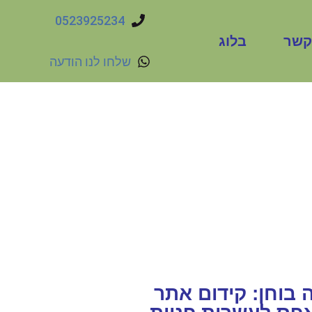
0523925234
קשר
בלוג
שלחו לנו הודעה
עלת עסק?
קדמת אתרים מקצועית שתעיף
ם קדימה?
שיו
 בוחן: קידום אתר