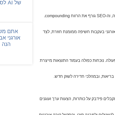
של AI לסרוק את האתר שלכם?
אסטרטגיה משולבת היא תזמון מבוקר שבו ממומן מאמת כוונות ושפה, וה‑SEO גורף את הרווח compounding.
אתם משל
אורגני בעקבות חשיפה ממומנת חוזרת, לצד
אורגני אב
הנה 
עולה. נוכחות כפולה בעמוד התוצאות מייצרת
 בריאות, ובמהלכי חדירה לשוק חדש.
מן מקבלים פידבק על כותרות, הצעות ערך ועוגנים