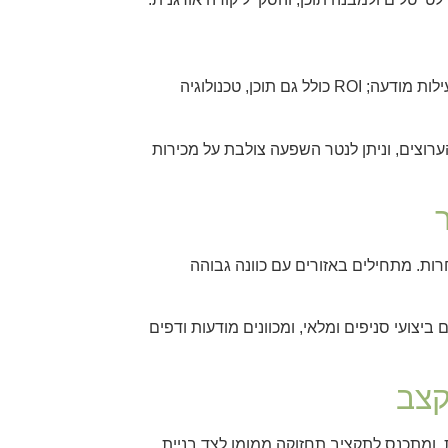
ROI הוא יחס ערך כלכלי נטו חלקי ההשקעה הכוללת. ROAS מודד יעילות מודעה; ROI כולל גם תוכן, טכנולוגיה
סיס לשני הערוצים, וניתן לנטר השפעה צולבת על מכירות
מי והתחרות. מתחילים באזורים עם כוונה גבוהה
יצועי סניפים ומלאי, ומכוונים מודעות ודפים
קצב
, ומתכנס לתקציב תחזוקה ממומן לצד בניית