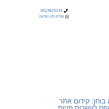
0523925234
שלחו לנו הודעה
עלת עסק?
קדמת אתרים מקצועית שתעיף
ם קדימה?
שיו
בוחן: קידום אתר
ס לעשרות פניות