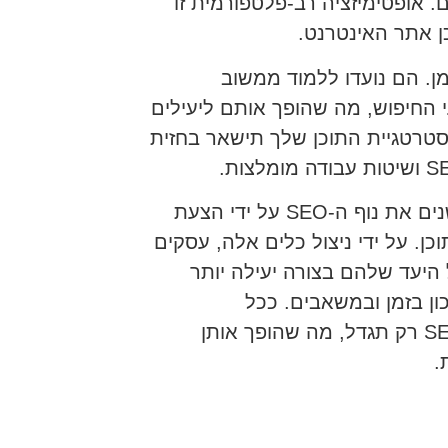
 אופטימיזציה רב-פלטפורמית זו
ן. הם נועדו ללמוד ממשוב
י החיפוש, מה שהופך אותם ליעילים
אסטרטגיית התוכן שלך תישאר בחזית
לסיכום, כלי כתיבת מאמרים של בינה מלאכותית משנים את נוף ה-SEO על ידי הצעת
ן. על ידי ניצול כלים אלה, עסקים
היעד שלהם בצורה יעילה יותר
כון בזמן ובמשאבים. ככל
שטכנולוגיות אלו ממשיכות להתפתח, השפעתן על SEO רק תגדל, מה שהופך אותן
.