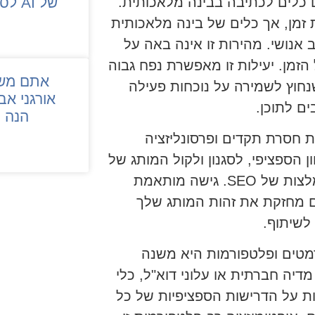
 כלים לכתיבה בבינה מלאכותית.
של AI לסרוק את האתר שלכם?
SEO יכולה להיות גוזלת זמן, אך כלים של בינה מלאכותית
 אנושי. מהירות זו אינה באה על
זמן. יעילות זו מאפשרת נפח גבוה
אתם משל
נחוץ לשמירה על נוכחות פעילה
אורגני אב
ם לתוכן.
הנה 
 חסרת תקדים ופרסונליזציה
ן הספציפי, לסגנון ולקול המותג של
אתר האינטרנט שלך תוך שילוב שיטות העבודה המומלצות של SEO. גישה מותאמת
 מחזקת את זהות המותג שלך
לשיתוף.
ורמטים ופלטפורמות היא משנה
דיה חברתית או עלוני דוא"ל, כלי
ות על הדרישות הספציפיות של כל