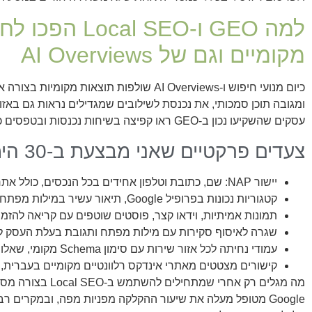
למה GEO ו‑l SEO
מקומיים וגם של AI Overviews
כיום מנועי חיפוש ו‑AI Overviews שולפות תוצא
עסקים שהשקיעו נכון ב‑GEO ראו קפיצה בשיחות נכנסות ובטפסים כבר בחודש הראשון.
צעדים פרקטיים שאני מבצעת ב‑30 הימים הראשונים
יישור NAP: שם, כתובת וטלפון אחידים בכל הנכסים, כולל אתר, Google Business Profile ורשתות.
קטגוריות נכונות בפרופיל Google, תיאור עשיר במילות מפתח טבעיות, שירותים ומחירים ברורים.
תמונות אמיתיות, וידאו קצר, פוסטים שוטפים עם קריאה להזמנה
שגרה לאיסוף סקירות עם מילות מפתח ותגובת בעלת העסק ל
עמודי נחיתה לכל אזור שירות עם סימון Schema מקומי, שאלות נפוצות והוכחות ביצוע מקומיות.
קישורים מצטטים מאתרי אינדקס רלוונטיים מקומיים בעברית, כ
מה מגלים רק אחרי שמ
Google מטופל מעלה את שיעור ההקלקה מפניות מפה, ובמקרים