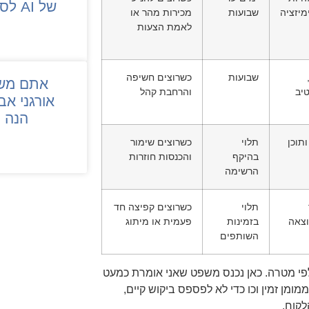
של AI לסרוק את האתר שלכם?
מיזציה
שבועות
מכירות מהר או
לאמת הצעות
שבועות
כשרוצים חשיפה
אתם משל
טיב
והרחבת קהל
אורגני אב
הנה 
תוכן
תלוי
כשרוצים שימור
בהיקף
והכנסות חוזרות
הרשימה
תלוי
כשרוצים קפיצה חד
וצאה
בזמינות
פעמית או מיתוג
השותפים
 לפי מטרה. כאן נכנס משפט שאני אומרת כמעט
ה פירגון לSEO GEO כי זה עולה לתוצאות AI, וגם לממומן זמין וכו כדי לא לפספס ביקוש קיים,
לקוח.