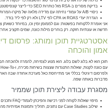
מילות שלילה אגרסיביות ומיפוי סוגי התאמות כדי לנקות זליגה.
בדיקת מסרים ב‑RSA מול כותרות SEO כדי לייצר קונסיסטנטיות.
ניסויי A/B על עמודי נחיתה עם מדידה מלאה של מיקרו‑המרות.
הגדרת יעדי ROAS או CPA לפי LTV ולא רק לפי ליד בודד.
אני אומרת ללקוחות בפשטות: וגם לממומן זמין וכו, במיוחד כשאתן צ
חדשה או עונתיות חזקה. רק בוחרים מילות כוונה, שמים תקציב אחראי 
אסטרטגיית תוכן ומותג: פרסום דיג
אמון והוכחה
תוכן הוא לא בלוג לשם בלוג. הוא מנוע לצמיחה, להמרה ולהוכחה ח
ע
ולפרסום דיגיטלי בכללי אני מתייחסת כאל מערכת אחודה שבה האתר
מדברות באותה שפה.
מסגרת עבודה ליצירת תוכן שממיר
מיפוי שאלות לקוחה לפני רכישה והפיכתן לעמודי FAQ ותכנים קצרים.
שילוב Case Studies עם נתונים, תהליך ותמונות אמיתיות מהשטח.