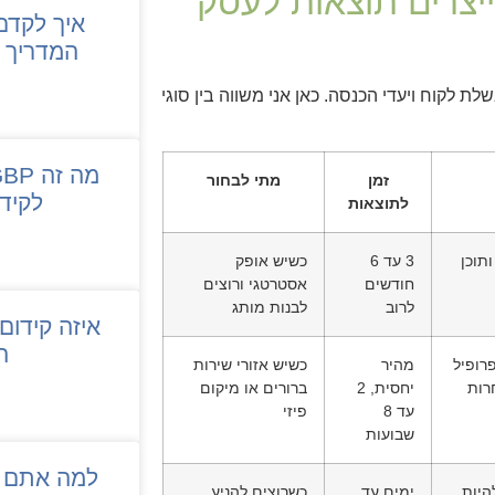
ייצרים תוצאות לעסק
המדריך ה
 לקוח ויעדי הכנסה. כאן אני משווה בין סוגי
זמן
מתי לבחור
לקיד
לתוצאות
תוכן
3 עד 6
כשיש אופק
חודשים
אסטרטגי ורוצים
לרוב
לבנות מותג
איזה קידום 
ה
פרופיל
מהיר
כשיש אזורי שירות
רות
יחסית, 2
ברורים או מיקום
עד 8
פיזי
שבועות
למה אתם ח
היות
ימים עד
כשרוצים להניע