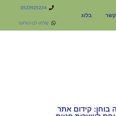
0523925234
קשר
בלוג
שלחו לנו הודעה
עלת עסק?
קדמת אתרים מקצועית שתעיף
ם קדימה?
שיו
 בוחן: קידום אתר