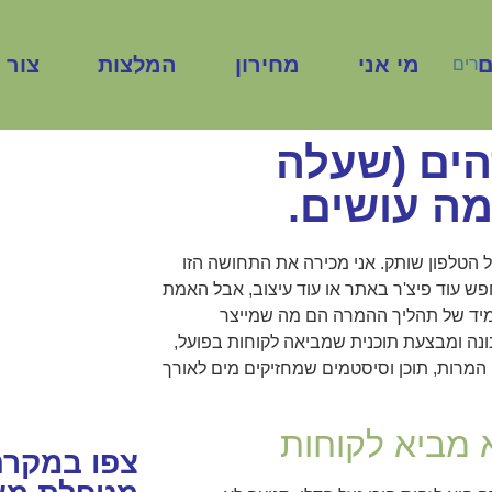
ם
מי אני
מחירון
המלצות
צור 
הים (שעלה
מה עושים.
בעל או ב
 הטלפון שותק. אני מכירה את התחושה הזו
מעוניינים במ
חפש עוד פיצ'ר באתר או עוד עיצוב, אבל האמת
את העסק שלכ
תמיד של תהליך ההמרה הם מה שמייצר
נה ומבצעת תוכנית שמביאה לקוחות בפועל,
התקשרו עכ
 המרות, תוכן וסיסטמים שמחזיקים מים לאורך
מביא לקוחות
צפו במקרה