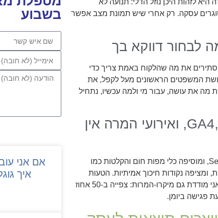
מטפלת מאפ
היא לזהות היכן נוזל הדלי: תנועה לא
בשבוע
וגרים עסקה. רק אחרי שיש תמונת מצב אפשר
 לבחור דווקא בך
מסתירים את מה שהלקוח באמת צריך כדי
לושת המשפטים הראשונים מעל לקפל, את
פי שירות ואת הקריאות לפעולה. אם לא ברור תוך 5 שניות מה את עושה, עבור מי ולמה עכשיו, נתחיל
תשתית מדידה: בלי GA4, Search Console, ואירועי המרה אין
אם אני עוב
אני מחברת GA4 עם אירועי המרה עקביים, מטמיעה Search Console, ומוסיפה כלי מפות חום והקלטות כמו
איך גוגל
עינה ב‑PageSpeed Insights, תקינות טכנית, ומציפה נקודות חיכוך אמיתיות. הטעות
הנפוצה ביותר בנושא מדידה היא למדוד רק קליקים או טופס נשלח. אני מודדת גם מיקרו‑המרות: צפייה ב‑50 אחוז
ת פגישה ביומן.