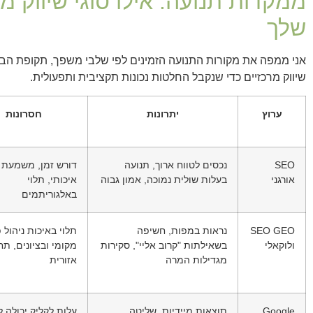
ממקדות תנועה: אילו סוגי שיווק מ
שלך
אני ממפה את מקורות התנועה הזמינים לפי שלבי משפך, תקופת הבשלת
שיווק מרכזיים כדי שנקבל החלטות נכונות תקציבית ותפעולית.
ערוץ
יתרונות
חסרונות
SEO
נכסים לטווח ארוך, תנועה
דורש זמן, משמעת ו
אורגני
בעלות שולית נמוכה, אמון גבוה
איכותי, תלוי
באלגוריתמים
SEO GEO
נראות במפות, חשיפה
תלוי באיכות ניהול 
ולוקאלי
בשאילתות "קרוב אליי", סקירות
מקומי ובציונים, תח
מגדילות המרה
אזורית
Google
תוצאות מיידיות, שליטה
עלות לקליק יכולה ל