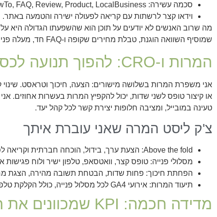
סכמה עשירה: HowTo, FAQ, Review, Product, LocalBusiness.
וידאו קצר לרשתות עם קריאה לפעולה ישירה והטמעה באתר.
מה שרוב האנשים לא יודעים על תוכן הוא שהשפעתו הגדולה היא על 
שמוסיף השוואה הוגנת, טבלת מחירים שקופה ו‑FAQ חד, מעלה פניות גם ללא תוספת תנועה.
המרות ו‑CRO: להפוך תנועה לכסף
אני משפרת המרות בשלושה מישורים: הצעה, חיכוך וטראסט. שינוי 
או קיצור טופס לשני שדות, יכול להקפיץ המרות בעשרות אחוזים. אנ
טעינה במובייל, ומציבה חלופות יצירת קשר לכל קהל יעד.
צ'ק ליסט המרה שאני עוברת איתך
Above the fold: הצעת ערך, בידול, הוכחה חברתית וקריאה לפעולה ברורה.
מסלולי פנייה: טופס קצר, וואטסאפ, טלפון ישיר ולוח פגישות או
הפחתת חיכוך: פחות שדות, הבטחת תשובה מהירה, הצגת מ
תיעוד המרות: אירועי GA4 לכל מסלול פנייה, כולל הקלקת טלפון.
מדידה חכמה: KPI שמכוונים את הספינה