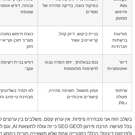
Ads
במיקוד כוונה, בדיקה מהירה של
גבוהה, דורש אופטי
וחיפוש
מסרים
שוטפת
ממומן
מודעות
בניית ביקוש, דיוק קהל,
כוונת חיפוש נמוכה,
ברשתות
קריאייטיב עשיר
מצריך תוכן וקריאיי
חברתיות
חזק
דיוור
נכס בבעלותך, יחס המרה גבוה
דורש בניית רשימה ו
ואוטומציות
לרשימות מחוממות
עקבי
שיתופי
אמון מושאל, חשיפה מהירה,
לא תמיד בשליטתך
פעולה
קישורים איכותיים
מבחינת טיימינג ות
ו‑PR
בשלב הזה אני מבהירה ציפיות. אין ערוץ קסם. משלבים בין ערוצים
בכל פגישה: הרב
ולפרסום דיגיטלי בכללי כמטרייה אחת שלא משאירה חורים במסע ה